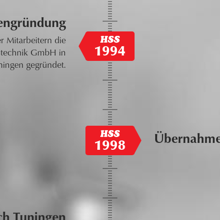
engründung
r Mitarbeitern die
1994
stechnik GmbH in
ingen gegründet.
Übernahme 
1998
h Tuningen