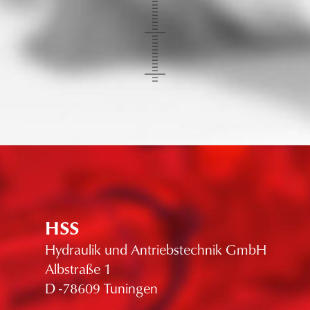
HSS
Hydraulik und Antriebstechnik GmbH
Albstraße 1
D -78609 Tuningen