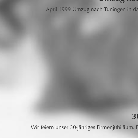
April 1999 Umzug nach Tuningen in d
3
Wir feiern unser 30-jähriges Firmenjubiläum. E